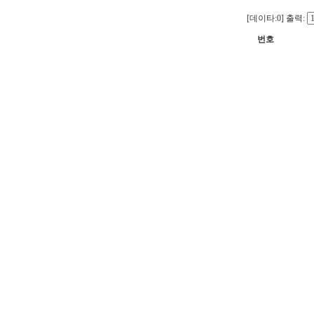
[데이타:0]
출력:
번호