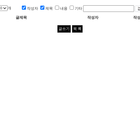
개
작성자
제목
내용
기타
글제목
작성자
작